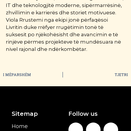
IT dhe teknologjitë moderne, sipërmarrësinë,
zhvillimin e karrierës dhe storiet motivuese.
Viola Rrustemi nga ekipi jonë përfaqësoi
Livritin duke rrëfyer rrugëtimin tonë të
suksesit po njëkohësisht dhe avancimin e të
rinjëve përmes projekteve të mundësuara në
nivel rajonal dhe ndërkombëtar.
I MËPARSHËM
TJETRI
Sitemap
Follow us
Home