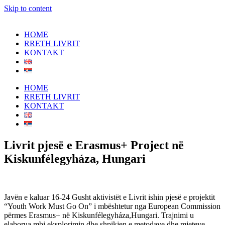
Skip to content
HOME
RRETH LIVRIT
KONTAKT
HOME
RRETH LIVRIT
KONTAKT
Livrit pjesë e Erasmus+ Project në
Kiskunfélegyháza, Hungari
Javën e kaluar 16-24 Gusht aktivistët e Livrit ishin pjesë e projektit
“Youth Work Must Go On” i mbështetur nga European Commission
përmes Erasmus+ në Kiskunfélegyháza,Hungari. Trajnimi u
elaborua mbi eksplorimin dhe shpikjen e metodave dhe mjeteve