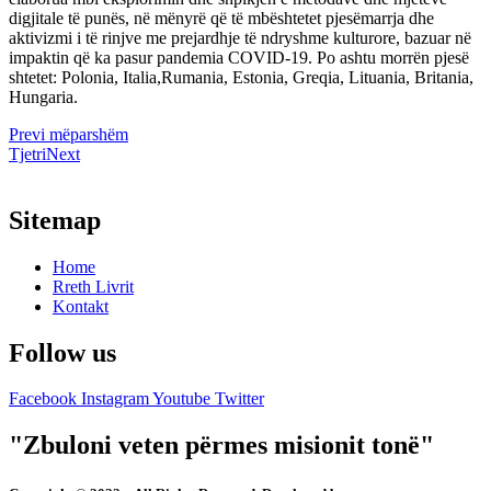
digjitale të punës, në mënyrë që të mbështetet pjesëmarrja dhe
aktivizmi i të rinjve me prejardhje të ndryshme kulturore, bazuar në
impaktin që ka pasur pandemia COVID-19. Po ashtu morrën pjesë
shtetet: Polonia, Italia,Rumania, Estonia, Greqia, Lituania, Britania,
Hungaria.
Prev
i mëparshëm
Tjetri
Next
Sitemap
Home
Rreth Livrit
Kontakt
Follow us
Facebook
Instagram
Youtube
Twitter
"Zbuloni veten përmes misionit tonë"