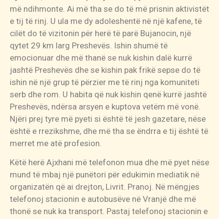
më ndihmonte. Ai më tha se do të më prisnin aktivistët
e tij të rinj. U ula me dy adoleshentë në një kafene, të
cilët do të vizitonin për herë të parë Bujanocin, një
qytet 29 km larg Preshevës. Ishin shumë të
emocionuar dhe më thanë se nuk kishin dalë kurrë
jashtë Preshevës dhe se kishin pak frikë sepse do të
ishin në një grup të përzier me të rinj nga komuniteti
serb dhe rom. U habita që nuk kishin qenë kurrë jashtë
Preshevës, ndërsa arsyen e kuptova vetëm më vonë.
Njëri prej tyre më pyeti si është të jesh gazetare, nëse
është e rrezikshme, dhe më tha se ëndrra e tij është të
merret me atë profesion.
Këtë herë Ajxhani më telefonon mua dhe më pyet nëse
mund të mbaj një punëtori për edukimin mediatik në
organizatën që ai drejton, Livrit. Pranoj. Në mëngjes
telefonoj stacionin e autobusëve në Vranjë dhe më
thonë se nuk ka transport. Pastaj telefonoj stacionin e