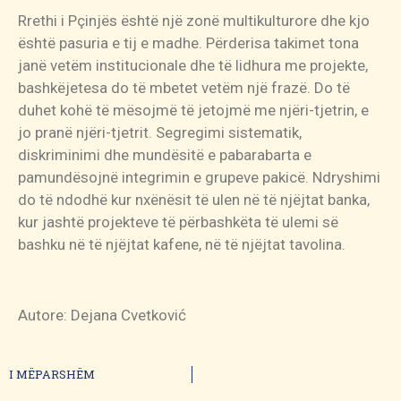
Rrethi i Pçinjës është një zonë multikulturore dhe kjo
është pasuria e tij e madhe. Përderisa takimet tona
janë vetëm institucionale dhe të lidhura me projekte,
bashkëjetesa do të mbetet vetëm një frazë. Do të
duhet kohë të mësojmë të jetojmë me njëri-tjetrin, e
jo pranë njëri-tjetrit. Segregimi sistematik,
diskriminimi dhe mundësitë e pabarabarta e
pamundësojnë integrimin e grupeve pakicë. Ndryshimi
do të ndodhë kur nxënësit të ulen në të njëjtat banka,
kur jashtë projekteve të përbashkëta të ulemi së
bashku në të njëjtat kafene, në të njëjtat tavolina.
Autore: Dejana Cvetković
I MËPARSHËM