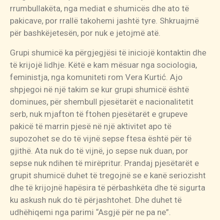
rrumbullakëta, nga mediat e shumicës dhe ato të
pakicave, por rrallë takohemi jashtë tyre. Shkruajmë
për bashkëjetesën, por nuk e jetojmë atë.
Grupi shumicë ka përgjegjësi të iniciojë kontaktin dhe
të krijojë lidhje. Këtë e kam mësuar nga sociologia,
feministja, nga komuniteti rom Vera Kurtić. Ajo
shpjegoi në një takim se kur grupi shumicë është
dominues, për shembull pjesëtarët e nacionalitetit
serb, nuk mjafton të ftohen pjesëtarët e grupeve
pakicë të marrin pjesë në një aktivitet apo të
supozohet se do të vijnë sepse ftesa është për të
gjithë. Ata nuk do të vijnë, jo sepse nuk duan, por
sepse nuk ndihen të mirëpritur. Prandaj pjesëtarët e
grupit shumicë duhet të tregojnë se e kanë seriozisht
dhe të krijojnë hapësira të përbashkëta dhe të sigurta
ku askush nuk do të përjashtohet. Dhe duhet të
udhëhiqemi nga parimi “Asgjë për ne pa ne”.