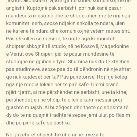
jashtëzakonshëm. Gjatë gjithë kohës komunikojmë në
anglisht. Kuptojnë pak serbisht, por nuk kanë pasur
mundësi ta mësojnë dhe të shoqërohen me të rinj nga
komuniteti serb, sepse ndjekin shkolla të ndara, ulen
në kafene të ndara dhe komunikojnë vetëm rastësisht.
Pas shkollës së mesme, të rinjtë nga komuniteti
shqiptar shkojnë të studiojnë në Kosovë, Maqedoninë
e Veriut ose Shqipëri për të pasur mundësinë të
studiojnë në gjuhën e tyre. Shumica nuk do të kthehen
pas studimeve, sepse pse do të qëndronin në një shtet
që nuk kujdeset për ta? Pas punëtorisë, ftoj një koleg
nga një media lokale për të pirë kafe. Ulemi pranë
njëri-tjetrit, ai më përshëndet në serbisht, unë ia kthej
përshëndetjen në shqip, të cilën e kam mësuar prej
gjashtë muajsh. Ai buzëqesh dhe thotë se ndoshta të
dy do të na quajnë tradhtarë sepse jemi ulur, po flasim
dhe po pimë kafe së bashku.
Ne gazetarët shpesh takohemi në tryeza të