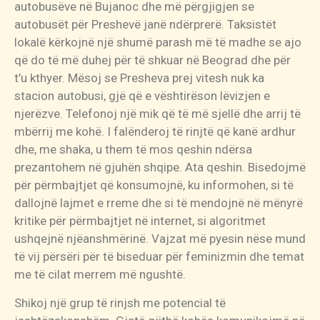
autobusëve në Bujanoc dhe më përgjigjen se
autobusët për Preshevë janë ndërprerë. Taksistët
lokalë kërkojnë një shumë parash më të madhe se ajo
që do të më duhej për të shkuar në Beograd dhe për
t’u kthyer. Mësoj se Presheva prej vitesh nuk ka
stacion autobusi, gjë që e vështirëson lëvizjen e
njerëzve. Telefonoj një mik që të më sjellë dhe arrij të
mbërrij me kohë. I falënderoj të rinjtë që kanë ardhur
dhe, me shaka, u them të mos qeshin ndërsa
prezantohem në gjuhën shqipe. Ata qeshin. Bisedojmë
për përmbajtjet që konsumojnë, ku informohen, si të
dallojnë lajmet e rreme dhe si të mendojnë në mënyrë
kritike për përmbajtjet në internet, si algoritmet
ushqejnë njëanshmërinë. Vajzat më pyesin nëse mund
të vij përsëri për të biseduar për feminizmin dhe temat
me të cilat merrem më ngushtë.
Shikoj një grup të rinjsh me potencial të